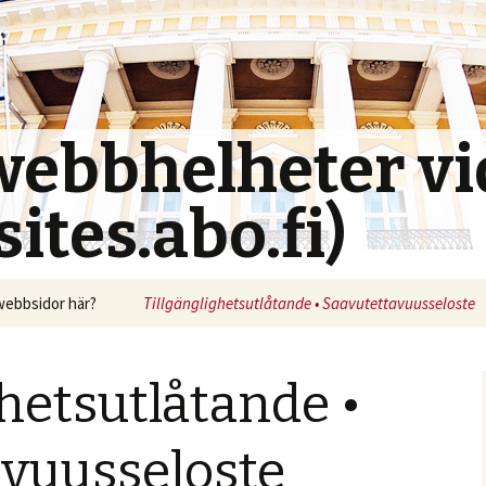
webbhelheter vi
ites.abo.fi)
 webbsidor här?
Tillgänglighetsutlåtande • Saavutettavuusseloste
ghetsutlåtande •
avuusseloste