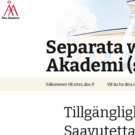
Separata 
Akademi (s
Skip
Välkommen till sites.abo.fi
Vill du ha dina
to
content
Tillgängli
Saavutett