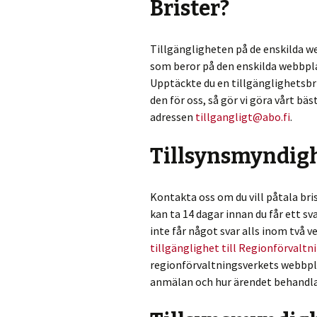
Brister?
Tillgängligheten på de enskilda we
som beror på den enskilda webbpla
Upptäckte du en tillgänglighetsbrl
den för oss, så gör vi göra vårt bä
adressen
tillgangligt@abo.fi
.
Tillsynsmyndig
Kontakta oss om du vill påtala bris
kan ta 14 dagar innan du får ett sva
inte får något svar alls inom två 
tillgänglighet till Regionförvaltn
regionförvaltningsverkets webbpla
anmälan och hur ärendet behandla