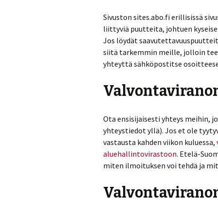
Sivuston sites.abo.fi erillisissä 
liittyviä puutteita, johtuen kyseis
Jos löydät saavutettavuuspuutteit
siitä tarkemmin meille, jolloin
yhteyttä sähköpostitse osoittee
Valvontavirano
Ota ensisijaisesti yhteys meihin, 
yhteystiedot yllä). Jos et ole tyy
vastausta kahden viikon kuluessa,
aluehallintovirastoon
. Etelä-Suom
miten ilmoituksen voi tehdä ja mit
Valvontaviranom