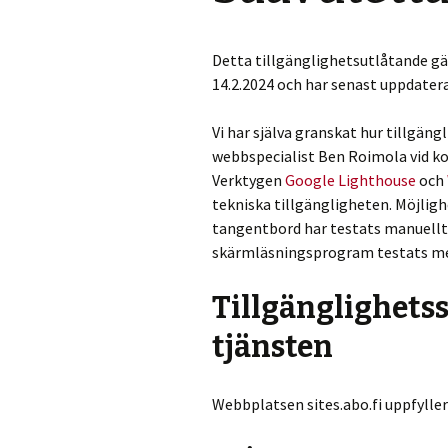
Detta tillgänglighetsutlåtande gäl
14.2.2024 och har senast uppdatera
Vi har själva granskat hur tillgäng
webbspecialist Ben Roimola vid 
Verktygen
Google Lighthouse
och
tekniska tillgängligheten. Möjli
tangentbord har testats manuell
skärmläsningsprogram testats me
Tillgänglighetss
tjänsten
Webbplatsen sites.abo.fi uppfyller