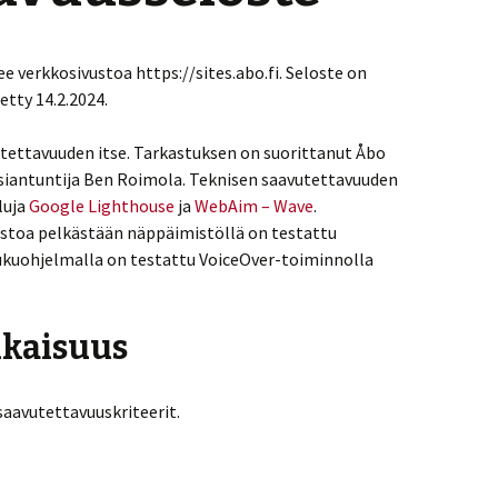
 verkkosivustoa https://sites.abo.fi. Seloste on
tetty 14.2.2024.
tettavuuden itse. Tarkastuksen on suorittanut Åbo
iantuntija Ben Roimola. Teknisen saavutettavuuden
luja
Google Lighthouse
ja
WebAim – Wave
.
ustoa pelkästään näppäimistöllä on testattu
ukuohjelmalla on testattu VoiceOver-toiminnolla
kaisuus
 saavutettavuuskriteerit.