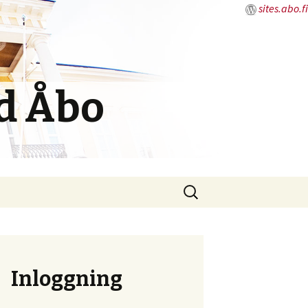
sites.abo.fi
d Åbo
Sök
efter:
Inloggning