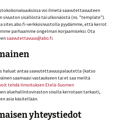
sivustokokonaisuuksissa voi ilmetä saavutettavuuteen
en sivuston sisällöstä tai ulkonäöstä (ns. ”template”).
a sites.abo.fi-verkkosivustolla pyydämme, että kerrot
 teemme parhaamme ongelman korjaamiseksi. Ota
seen
saavutettavuus@abo.fi
.
mainen
jos haluat antaa saavutettavuuspalautetta (katso
tyväinen saamaasi vastaukseen tai et saa meiltä
voit tehdä ilmoituksen Etelä-Suomen
en aluehallintoviraston sivulla kerrotaan tarkasti,
en asia käsitellään.
aisen yhteystiedot