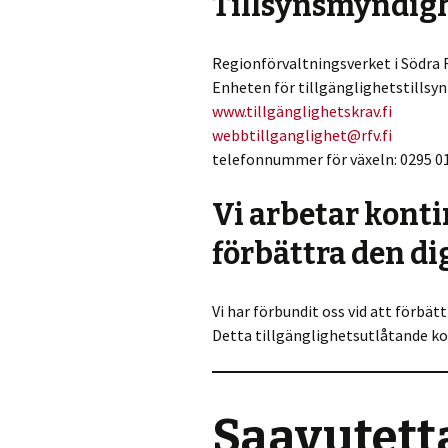
Tillsynsmyndig
Regionförvaltningsverket i Södra 
Enheten för tillgänglighetstillsyn
www.tillgänglighetskrav.fi
webbtillganglighet@rfv.fi
telefonnummer för växeln: 0295 0
Vi arbetar konti
förbättra den di
Vi har förbundit oss vid att förbät
Detta tillgänglighetsutlåtande ko
Saavutett